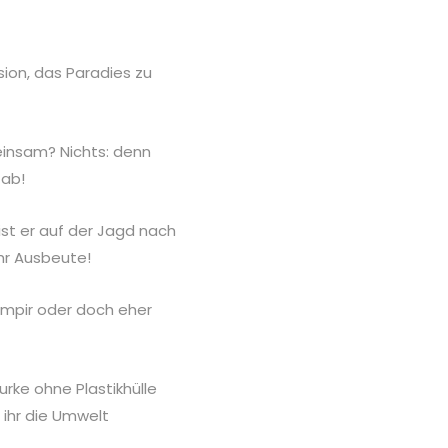
ion, das Paradies zu
insam? Nichts: denn
 ab!
st er auf der Jagd nach
hr Ausbeute!
ampir oder doch eher
rke ohne Plastikhülle
ihr die Umwelt