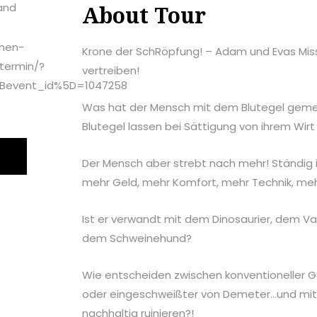
land
About Tour
chen-
Krone der SchRöpfung! – Adam und Evas Miss
termin/?
vertreiben!
%5Bevent_id%5D=1047258
Was hat der Mensch mit dem Blutegel geme
Blutegel lassen bei Sättigung von ihrem Wirt
Der Mensch aber strebt nach mehr! Ständig i
mehr Geld, mehr Komfort, mehr Technik, me
Ist er verwandt mit dem Dinosaurier, dem V
dem Schweinehund?
Wie entscheiden zwischen konventioneller Gu
oder eingeschweißter von Demeter…und mit 
nachhaltig ruinieren?!