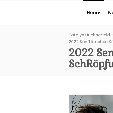
Home
N
Katalyn Huehnerfeld -
2022 Senftöpfchen Kö
2022 Sen
SchRöpf