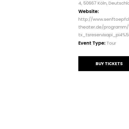
4, 50667 Köln, Deutsch
Website:
http://www.senftoepf
theater.de/programm/
tx_tsreservixapi_pi4
Event Type:
Tour
BUY TICKETS