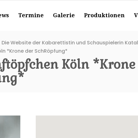
ews
Termine
Galerie
Produktionen
V
 Die Website der Kabarettistin und Schauspielerin Kata
ln *Krone der SchRöpfung*
ftöpfchen Köln *Krone
ung*