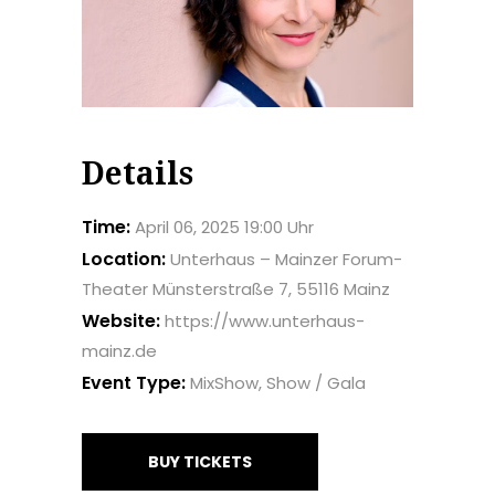
Details
Time:
April 06, 2025 19:00 Uhr
Location:
Unterhaus – Mainzer Forum-
Theater Münsterstraße 7, 55116 Mainz
Website:
https://www.unterhaus-
mainz.de
Event Type:
MixShow, Show / Gala
BUY TICKETS