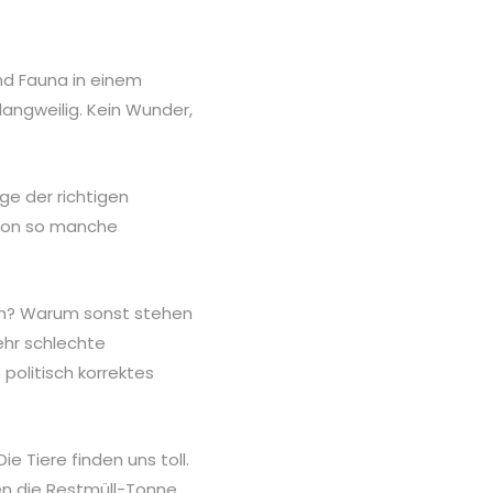
nd Fauna in einem
angweilig. Kein Wunder,
ge der richtigen
chon so manche
en? Warum sonst stehen
ehr schlechte
olitisch korrektes
ie Tiere finden uns toll.
en die Restmüll-Tonne