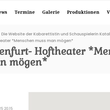
ews
Termine
Galerie
Produktionen
V
 Die Website der Kabarettistin und Schauspielerin Kata
theater *Menschen muss man mögen*
enfurt- Hoftheater *M
n mögen*
5 20.15