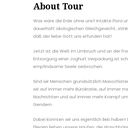
About Tour
Was wäre die Erde ohne uns? Intakte Flora u
dauerhaft ökologischen Gleichgewicht…stinkl
daß der liebe Gott uns erfunden hat!
Jetzt ist die Welt im Umbruch und an der Fra
Entsorgung einer Joghurt Verpackung ist s
empfindsame Seele zerbrochen.
Sind wir Menschen grundsätzlich Masochist
wir auf immer mehr Bürokratie, auf immer m
Nachrichten und auf immer mehr Krampf um p
Gendern.
Dabei könnten wir uns eigentlich lieb haben! D
Fliegen lieben unsere Haufen, die Waschbär