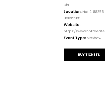
Uhr
Location:
Hof 2, 88255
Baienfurt
Website:
https://www.hoftheater
Event Type:
MixShow
BUY TICKETS