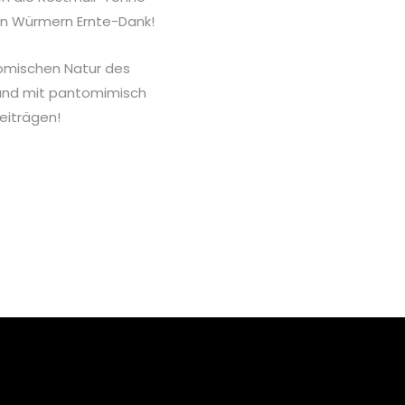
en Würmern Ernte-Dank!
 komischen Natur des
 und mit pantomimisch
eiträgen!