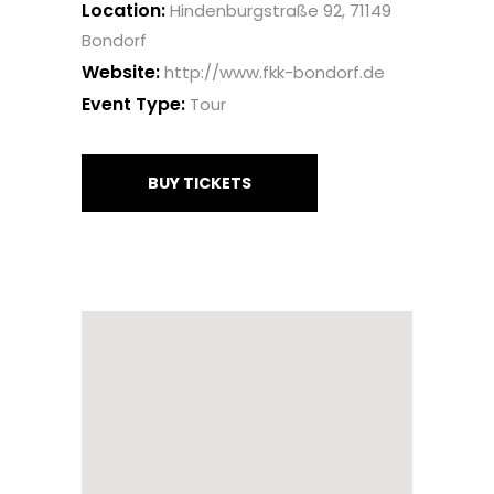
Location:
Hindenburgstraße 92, 71149
Bondorf
Website:
http://www.fkk-bondorf.de
Event Type:
Tour
BUY TICKETS