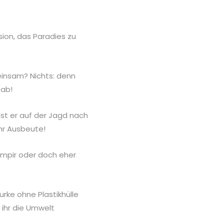
ion, das Paradies zu
insam? Nichts: denn
 ab!
st er auf der Jagd nach
hr Ausbeute!
ampir oder doch eher
rke ohne Plastikhülle
ihr die Umwelt