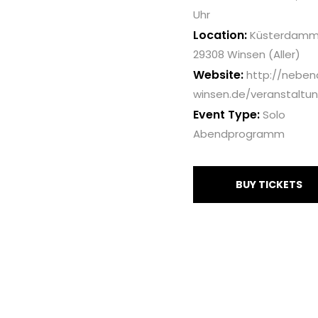
Uhr
Location:
Küsterdamm
29308 Winsen (Aller)
Website:
http://neben
winsen.de/veranstaltu
Event Type:
Solo
Abendprogramm
BUY TICKETS