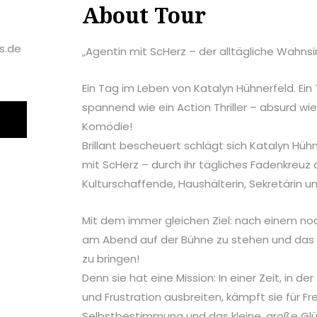
About Tour
s.de
„Agentin mit ScHerz – der alltägliche Wahnsi
Ein Tag im Leben von Katalyn Hühnerfeld. Ein
spannend wie ein Action Thriller – absurd wie
Komödie!
Brillant bescheuert schlägt sich Katalyn Hühn
mit ScHerz – durch ihr tägliches Fadenkreuz 
Kulturschaffende, Haushälterin, Sekretärin 
Mit dem immer gleichen Ziel: nach einem no
am Abend auf der Bühne zu stehen und das
zu bringen!
Denn sie hat eine Mission: In einer Zeit, in de
und Frustration ausbreiten, kämpft sie für Fr
Selbstbestimmung und das kleine, große Glüc