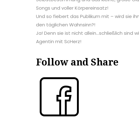
Songs und voller Körpereinsatz!
Und so fiebert das Publikum mit – wird sie i
den täglichen Wahnsinn?!
Ja! Denn sie ist nicht allein…schließlich sind w
Agentin mit ScHerz!
Follow and Share