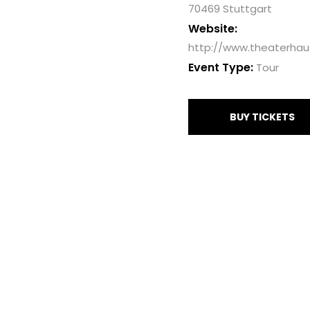
70469 Stuttgart
Website:
http://www.theaterhau
Event Type:
Tour
BUY TICKETS