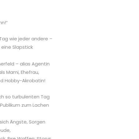
nn!“
 Tag wie jeder andere –
 eine Slapstick
erfeld – alias Agentin
als Mami, Ehefrau,
und Hobby-Akrobatin!
ch so turbulenten Tag
 Publikum zum Lachen
r sich Ängste, Sorgen
eude,
k. Ihre Waffen: Storys,