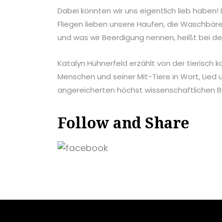
Dabei könnten wir uns eigentlich lieb haben! D
Fliegen lieben unsere Haufen, die Waschbär
und was wir Beerdigung nennen, heißt bei d
Katalyn Hühnerfeld erzählt von der tierisch
Menschen und seiner Mit-Tiere in Wort, Lied
angereicherten höchst wissenschaftlichen B
Follow and Share