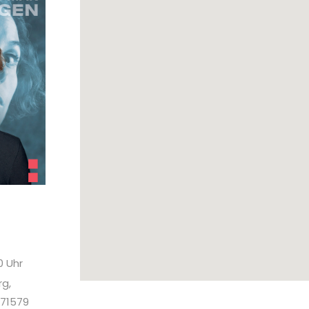
0 Uhr
g,
 71579