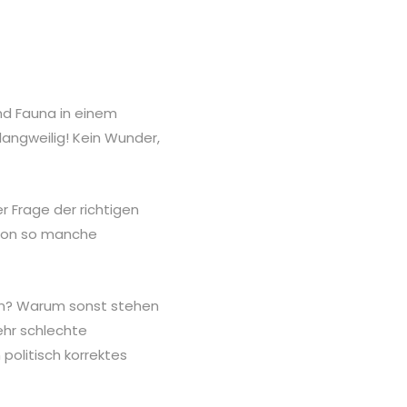
nd Fauna in einem
angweilig! Kein Wunder,
r Frage der richtigen
chon so manche
en? Warum sonst stehen
ehr schlechte
olitisch korrektes