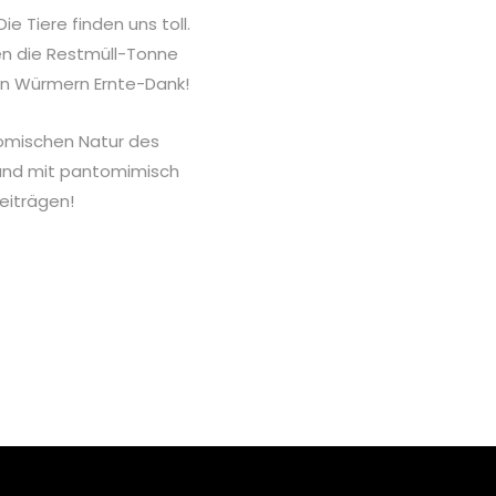
ie Tiere finden uns toll.
en die Restmüll-Tonne
en Würmern Ernte-Dank!
 komischen Natur des
 und mit pantomimisch
eiträgen!