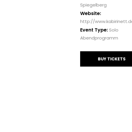
Spiegelberg
Website:
http://www.kabirinett.d
Event Type:
Solo
Abendprogramm
BUY TICKETS