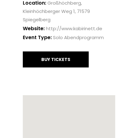
Location:
Großhöchberg,
Kleinhöchberger Weg 1, 71579
Spiegelberg
Website:
http://www.kabirinett.de
Event Type:
Solo Abendprogramm
BUY TICKETS